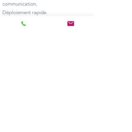
communication.
Déploiement rapide.
Longue portée radio.
Idéal pour les bâtiments existants ou les
rénovations.
Applications
: rénovation, bâtiments
occupés, sites multi-bâtiments,
installations difficiles d'accès.
A votre service