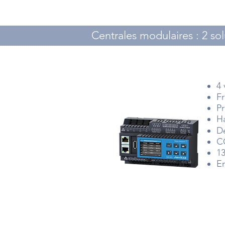
Centrales modulaires : 2 sol
4 
Fr
Pr
H
Dé
C
1
E