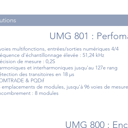
utions
UMG 801 : Perfoma
voies multifonctions, entrées/sorties numériques 4/4
équence d'échantillonnage élevée : 51,24 kHz
écision de mesure : 0,2S
armoniques et interharmoniques jusqu'au 127e rang
tection des transitoires en 18 μs
OMTRADE & PQDif
3 emplacements de modules, jusqu'à 96 voies de mesure
ncombrement : 8 modules
UMG 800 : En