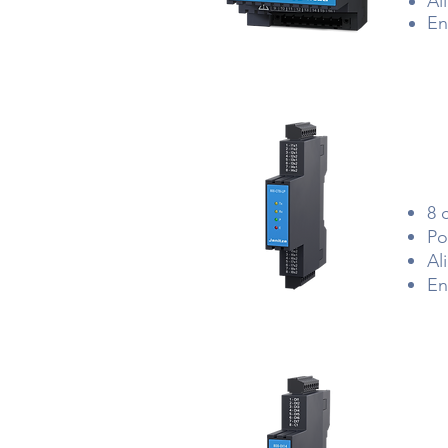
Al
En
8 
Po
Al
En