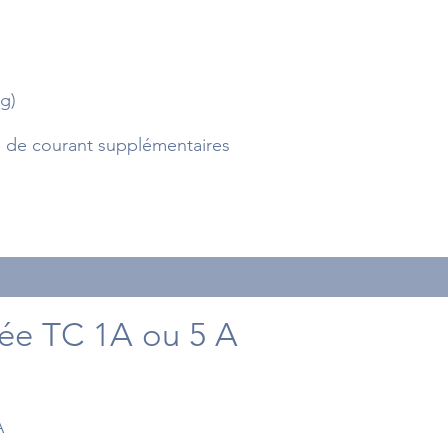
g)
 de courant supplémentaires
rée TC 1A ou 5 A
A