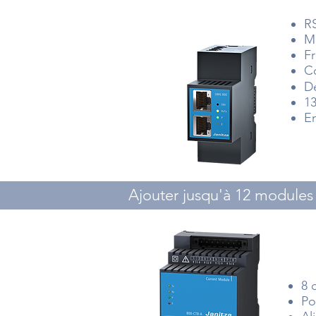
RS
M
Fr
Co
Dé
1
E
Ajouter jusqu'à 12 modules 
8 
Po