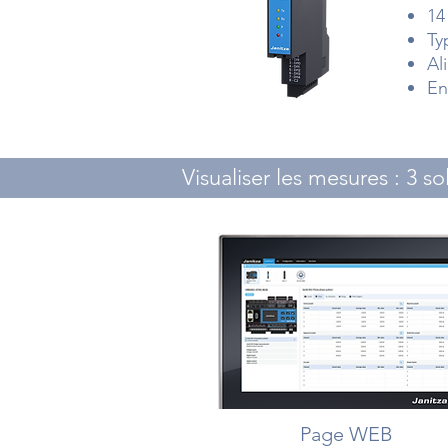
14
Ty
Al
En
Visualiser les mesures : 3 so
Page WEB