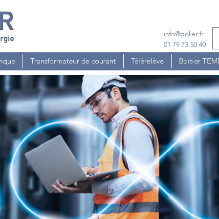
info@polier.fr
01 79 73 50 40
rique
Transformateur de courant
Télérelève
Boitier TE