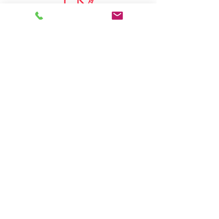
Demander un devis
Où acheter ?
Catalogue
Tutos