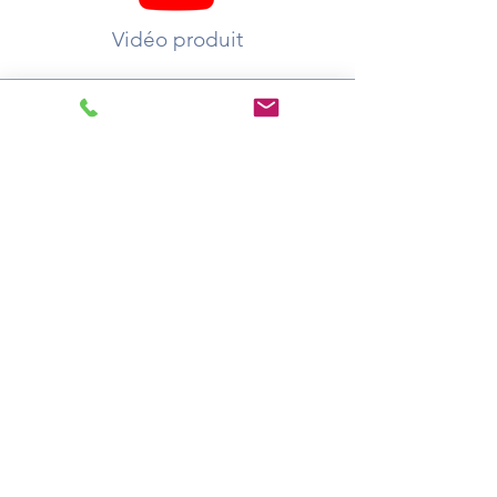
Vidéo produit
A votre service :
Demander un devis
Où acheter ?
Catalogue