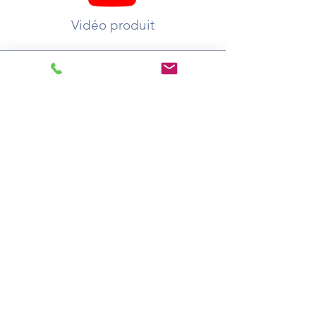
Vidéo produit
A votre service :
Demander un devis
Où acheter ?
Catalogue