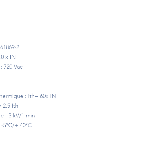
 61869-2
,0 x IN
n : 720 Vac
 thermique : Ith= 60x IN
= 2.5 Ith
ue : 3 kV/1 min
 : -5°C/+ 40°C