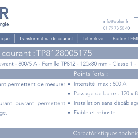
info@polier.fr
01 79 73 50 40
rique
Transformateur de courant
Télérelève
Boitier TE
courant :
TP8128005175
vrant - 800/5 A - Famille TP812 - 120x80 mm - Classe 1 -
Points forts :
Intensité max : 800 A
ant permettent de mesurer
Passage de barre : 120 x
Installation sans décâblag
urant ouvrant permettent
Fiable et robuste
age.
Caractéristiques techni