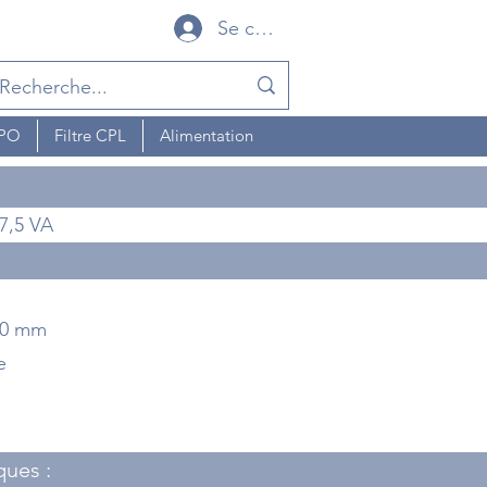
Se connecter
MPO
Filtre CPL
Alimentation
 7,5 VA
 80 mm
e
ques :