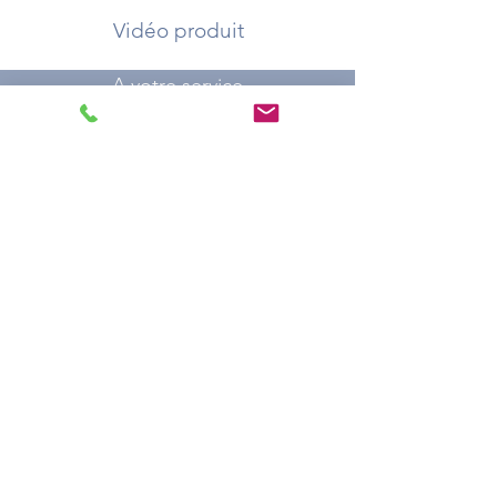
Vidéo produit
A votre service
Demander un devis
Où acheter ?
Catalogue