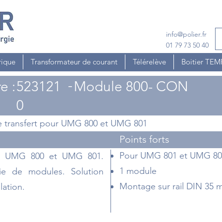
info@polier.fr
01 79 73 50 40
rique
Transformateur de courant
Télérelève
Boitier TE
-
e :
523121
Module 800- CON
0
transfert pour UMG 800 et UMG 801
Points forts
Pour UMG 801 et UMG 80
ur UMG 800 et UMG 801.
1 module
rie de modules. Solution
Montage sur rail DIN 35
lation.