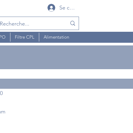
Se connecter
MPO
Filtre CPL
Alimentation
0
 mm